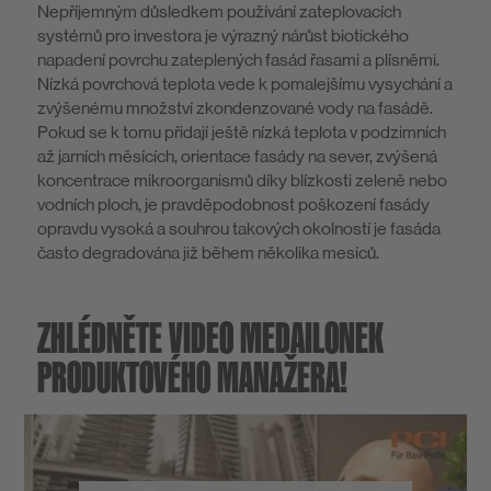
Nepříjemným důsledkem používání zateplovacích
systémů pro investora je výrazný nárůst biotického
napadení povrchu zateplených fasád řasami a plísněmi.
Nízká povrchová teplota vede k pomalejšímu vysychání a
zvýšenému množství zkondenzované vody na fasádě.
Pokud se k tomu přidají ještě nízká teplota v podzimních
až jarních měsících, orientace fasády na sever, zvýšená
koncentrace mikroorganismů díky blízkosti zeleně nebo
vodních ploch, je pravděpodobnost poškození fasády
opravdu vysoká a souhrou takových okolností je fasáda
často degradována již během několika mesíců.
ZHLÉDNĚTE VIDEO MEDAILONEK
PRODUKTOVÉHO MANAŽERA!