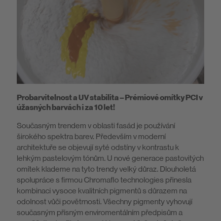
Probarvitelnost a UV stabilita – Prémiové omítky PCI v
úžasných barvách i za 10 let!
Současným trendem v oblasti fasád je používání
širokého spektra barev. Především v moderní
architektuře se objevují syté odstíny v kontrastu k
lehkým pastelovým tónům. U nové generace pastovitých
omítek klademe na tyto trendy velký důraz. Dlouholetá
spolupráce s firmou Chromaflo technologies přinesla
kombinaci vysoce kvalitních pigmentů s důrazem na
odolnost vůči povětrnosti. Všechny pigmenty vyhovují
současným přísným enviromentálním předpisům a