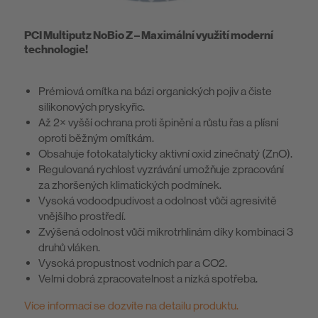
PCI Multiputz NoBio Z – Maximální využití moderní
technologie!
Prémiová omítka na bázi organických pojiv a čiste
silikonových pryskyřic.
Až 2× vyšší ochrana proti špinění a růstu řas a plísní
oproti běžným omítkám.
Obsahuje fotokatalyticky aktivní oxid zinečnatý (ZnO).
Regulovaná rychlost vyzrávání umožňuje zpracování
za zhoršených klimatických podmínek.
Vysoká vodoodpudivost a odolnost vůči agresivitě
vnějšího prostředí.
Zvýšená odolnost vůči mikrotrhlinám díky kombinaci 3
druhů vláken.
Vysoká propustnost vodních par a CO2.
Velmi dobrá zpracovatelnost a nízká spotřeba.
Více informací se dozvíte na detailu produktu.