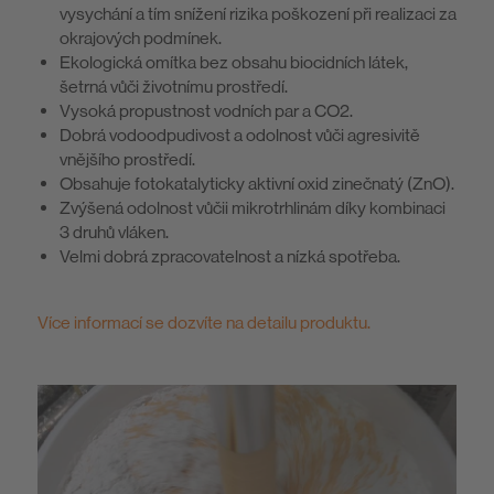
vysychání a tím snížení rizika poškození při realizaci za
okrajových podmínek.
Ekologická omítka bez obsahu biocidních látek,
šetrná vůči životnímu prostředí.
Vysoká propustnost vodních par a CO2.
Dobrá vodoodpudivost a odolnost vůči agresivitě
vnějšího prostředí.
Obsahuje fotokatalyticky aktivní oxid zinečnatý (ZnO).
Zvýšená odolnost vůčii mikrotrhlinám díky kombinaci
3 druhů vláken.
Velmi dobrá zpracovatelnost a nízká spotřeba.
Více informací se dozvíte na detailu produktu.