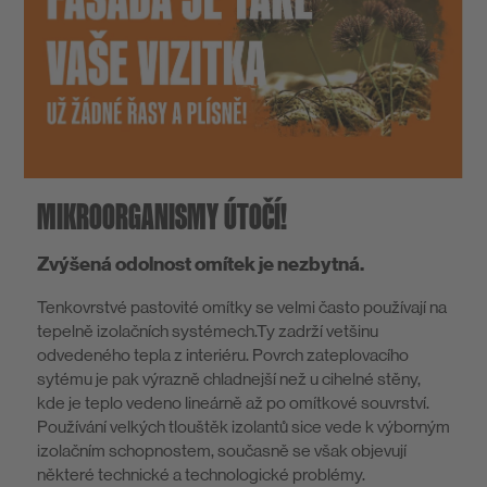
O nás
MIKROORGANISMY ÚTOČÍ!
Zvýšená odolnost omítek je nezbytná.
Tenkovrstvé pastovité omítky se velmi často používají na
tepelně izolačních systémech.Ty zadrží vetšinu
odvedeného tepla z interiéru. Povrch zateplovacího
sytému je pak výrazně chladnejší než u cihelné stěny,
kde je teplo vedeno lineárně až po omítkové souvrství.
Používání velkých tlouštěk izolantů sice vede k výborným
izolačním schopnostem, současně se však objevují
některé technické a technologické problémy.