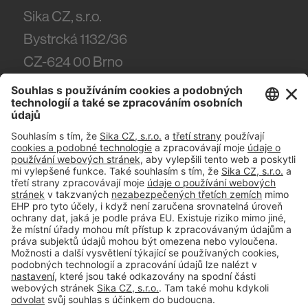
Sika CZ, s.r.o.
Bystrcká 1132/36
CZ-624 00
Brno
Tel.
(+420) 546 422 464
#PCI
Tiráž