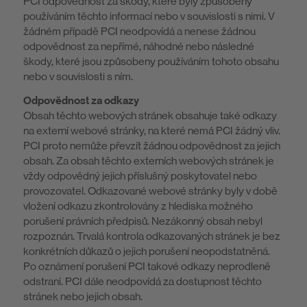
PCI odpovědnost za škody, které byly způsobeny
používáním těchto informací nebo v souvislosti s nimi. V
žádném případě PCI neodpovídá a nenese žádnou
odpovědnost za nepřímé, náhodné nebo následné
škody, které jsou způsobeny používáním tohoto obsahu
nebo v souvislosti s ním.
Odpovědnost za odkazy
Obsah těchto webových stránek obsahuje také odkazy
na externí webové stránky, na které nemá PCI žádný vliv.
PCI proto nemůže převzít žádnou odpovědnost za jejich
obsah. Za obsah těchto externích webových stránek je
vždy odpovědný jejich příslušný poskytovatel nebo
provozovatel. Odkazované webové stránky byly v době
vložení odkazu zkontrolovány z hlediska možného
porušení právních předpisů. Nezákonný obsah nebyl
rozpoznán. Trvalá kontrola odkazovaných stránek je bez
konkrétních důkazů o jejich porušení neopodstatněná.
Po oznámení porušení PCI takové odkazy neprodleně
odstraní. PCI dále neodpovídá za dostupnost těchto
stránek nebo jejich obsah.