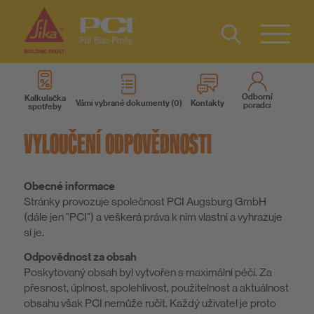
Type 2 or
more
Odborní
Kalkulačka
Vámi vybrané dokumenty
Kontakty
poradci
spotřeby
characters
Produkty
for results.
VYLOUČENÍ ODPOVĚDNOSTI
Systémová řešení
Obecné informace
Ke stažení
Stránky provozuje společnost PCI Augsburg GmbH
(dále jen "PCI") a veškerá práva k nim vlastní a vyhrazuje
si je.
Služby
Odpovědnost za obsah
Poskytovaný obsah byl vytvořen s maximální péčí. Za
přesnost, úplnost, spolehlivost, použitelnost a aktuálnost
Know-How
obsahu však PCI nemůže ručit. Každý uživatel je proto