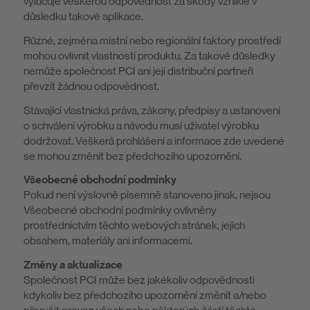
vylučuje veškerou odpovědnost za škody vzniklé v
důsledku takové aplikace.
Různé, zejména místní nebo regionální faktory prostředí
mohou ovlivnit vlastnosti produktu. Za takové důsledky
nemůže společnost PCI ani její distribuční partneři
převzít žádnou odpovědnost.
Stávající vlastnická práva, zákony, předpisy a ustanovení
o schválení výrobku a návodu musí uživatel výrobku
dodržovat. Veškerá prohlášení a informace zde uvedené
se mohou změnit bez předchozího upozornění.
Všeobecné obchodní podmínky
Pokud není výslovně písemně stanoveno jinak, nejsou
Všeobecné obchodní podmínky ovlivněny
prostřednictvím těchto webových stránek, jejich
obsahem, materiály ani informacemi.
Změny a aktualizace
Společnost PCI může bez jakékoliv odpovědnosti
kdykoliv bez předchozího upozornění změnit a/nebo