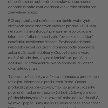
obecně povinen odborně zkontrolovat nebo nechat
odborně zkontrolovat vhodnost veškerého obsahu pro
O nás
zamýšlené použití.
PCI odpovídá za vlastní obsah na těchto webových
stránkách podle obecných právních předpisů. PCI však
není povinna monitorovat přenášené nebo ukládané
informace třetích stran ani vyšetřovat okolnosti, které
nasvědčují nezákonné činnosti. Povinnosti odstranit
nebo zablokovat používání informací podle obecných
zákonů zůstávají nedotčeny. Odpovědnost je však
možná až ode dne, kdy se o konkrétním porušení
dozvíme. Po oznámení takového porušení PCI obsah
okamžitě odstraní.
Tyto webové stránky a veškeré informace o produktech
(dále jen" Informace o produktech "nebo" Obsah
produktů") jsou poskytovány "tak, jak jsou" a v rozsahu
povoleném zákonem, bez jakýchkoli (výslovných nebo
předpokládaných) záruk, závazků nebo odpovědnosti. S
výjimkou případu úmyslného zavinění nenese společnost