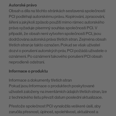
Autorské právo
Obsah a díla na těchto stránkách sestavená společností
PCI podléhají autorskému právu. Kopírování, zpracování,
šíření a jakýkoli způsob použití mimo rámec autorského
práva vyžaduje písemný souhlas společnosti PCI. V
případě, že obsah není vytvořen společností PCI, jsou
dodržována autorská práva třetích stran. Zejména obsah
třetích stran je takto označen. Pokud se však uživatel
dozví o porušení autorských práv, PCI požádá uživatele o
oznámení. Po oznámení takového porušení PCI obsah
neprodleně odstraní.
Informace o produktu
Informace a dokumenty třetích stran
Pokud jsou Informace o produktech poskytované
uživateli založeny na inventárních údajích třetích stran, lze
z technického listu převzít datum poslední aktualizace.
Přestože společnost PCI vynaložila veškeré úsilí, aby
zaručila přesnost, úplnost, spolehlivost, aktuálnost a