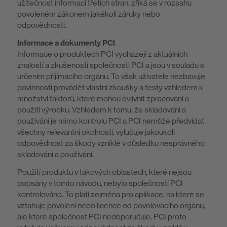
užitečnost informací třetích stran, zříká se v rozsahu
povoleném zákonem jakékoli záruky nebo
odpovědnosti.
Informace a dokumenty PCI
Informace o produktech PCI vycházejí z aktuálních
znalostí a zkušeností společnosti PCI a jsou v souladu s
určením přijímacího orgánu. To však uživatele nezbavuje
povinnosti provádět vlastní zkoušky a testy vzhledem k
množství faktorů, které mohou ovlivnit zpracování a
použití výrobku. Vzhledem k tomu, že skladování a
používání je mimo kontrolu PCI a PCI nemůže předvídat
všechny relevantní okolnosti, vylučuje jakoukoli
odpovědnost za škody vzniklé v důsledku nesprávného
skladování a používání.
Použití produktu v takových oblastech, které nejsou
popsány v tomto návodu, nebylo společností PCI
kontrolováno. To platí zejména pro aplikace, na které se
vztahuje povolení nebo licence od povolovacího orgánu,
ale které společnost PCI nedoporučuje. PCI proto