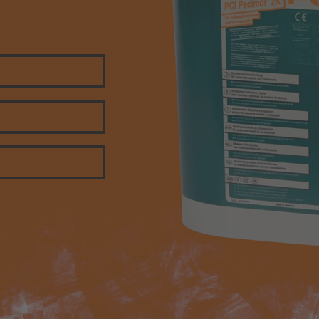
Omítky nové generace – PCI M
NoBio Z
Koupelnová hydroizolace PCI
Lastogum®
Epoxidová spárovací hmota P
Durapox Premium