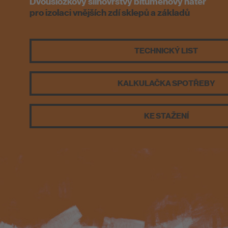
PCI-Fanshop
Dvousložkový silnovrstvý bitumenový nátěr
pro izolaci vnějších zdí sklepů a základů
Likvidace odpadu
TECHNICKÝ LIST
KALKULAČKA SPOTŘEBY
KE STAŽENÍ