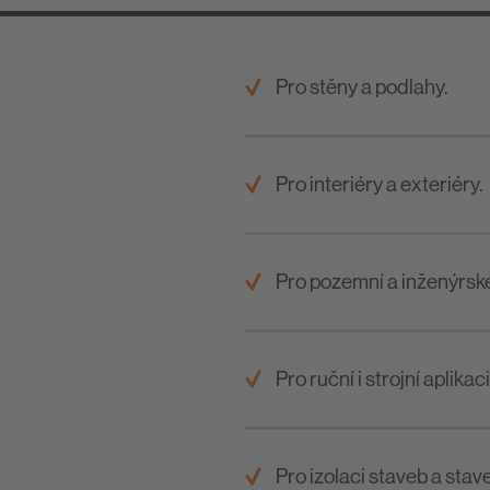
Pro stěny a podlahy.
Pro interiéry a exteriéry.
Pro pozemní a inženýrské
Pro ruční i strojní aplikaci
Pro izolaci staveb a stav