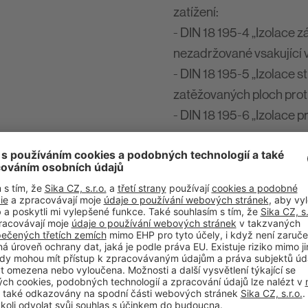
zatížení:
- DIN 18 195-4 „Izolace z
nezadržované vsakující 
- DIN 18 195-5 „Izolace s
zatěžovaných ploch prot
- DIN 18 195-6 „Izolace p
K izolaci proti tlakové/s
K izolaci stavebních dílů
K lepení izolačních desek