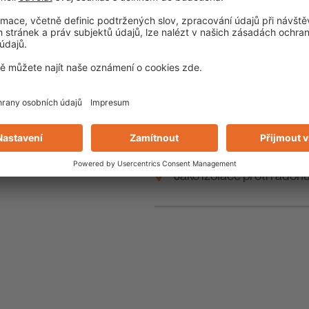
K utěsnění vnějších prac
z betonu proti zemní vlhk
zadržované vsakující se 
do 3 m. Vhodná i pro zó
Jako izolace proti radonu