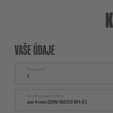
K
VAŠE ÚDAJE
Plocha (m²)
Tloušťku mokrého filmu