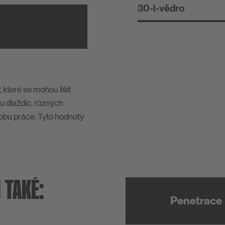
30-l-vědro
 které se mohou lišit
pu dlaždic, různých
obu práce. Tyto hodnoty
 TAKÉ:
Penetrace