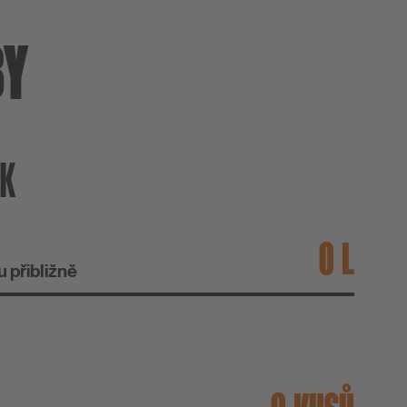
BY
EK
L
 přibližně