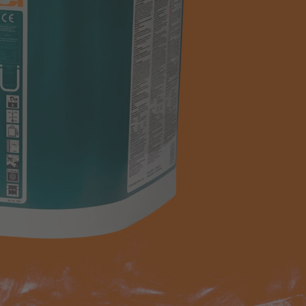
ultiputz®
CI