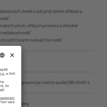
ákladových desek a zdí proti zemní vlhkosti a
vodě“.
tropních ploch, vlhkých prostorů a středně
i netlakové vodě“
roti zadržované vsakující se vodě“.
podní vodě.
 proti vodě agresivní pro beton podle DIN 4030-1.
 z tvrzené pěny.