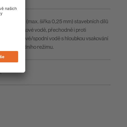
ovních spár (max. šířka 0,25 mm) stavebních dílů
osti a netlakové vodě, přechodně i proti
vodě a tlakové/spodní vodě s hloubkou vsakování
ny změny vodního režimu.
.