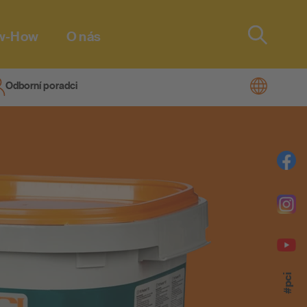
w-How
O nás
Type 2 or
more
characters
Odborní poradci
men
for results.
m® Vario!
zolace na
tmely pro
iTherm®
#pci