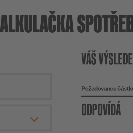
ALKULAČKA SPOTŘE
VÁŠ VÝSLED
Požadovanou částku
ODPOVÍDÁ