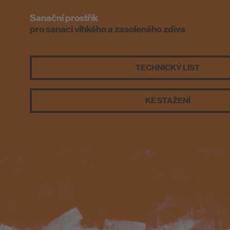
PCI-Fanshop
Sanační prostřik
Likvidace odpadu
pro sanaci vlhkého a zasoleného zdiva
TECHNICKÝ LIST
KE STAŽENÍ