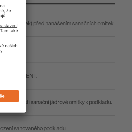
hezní můstek) před nanášením sanačních omítek.
.
témů SANIMENT.
ní přilnavosti sanační jádrové omítky k podkladu.
ahození sanovaného podkladu.