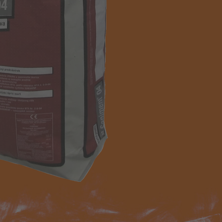
ultiputz®
CI