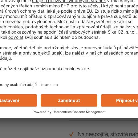
Pro úpravu podkladu (ad
Pro vnitřní i vnější použití
Součást sanačních sys
Zejména určená k zajiště
Na nespojité, síťovité n