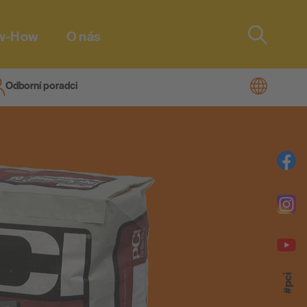
w-How
O nás
Type 2 or
more
characters
Odborní poradci
men
for results.
m® Vario!
zolace na
tmely pro
iTherm®
#pci