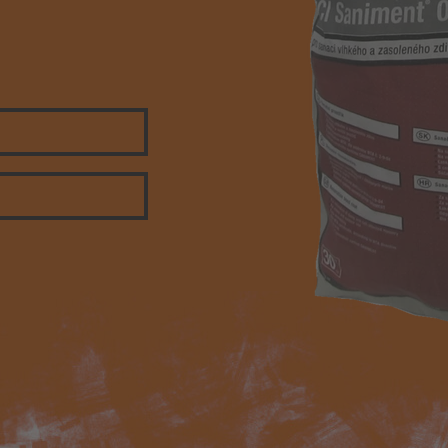
Omítky nové generace – PCI M
NoBio Z
Koupelnová hydroizolace PCI
Lastogum®
Epoxidová spárovací hmota P
Durapox Premium