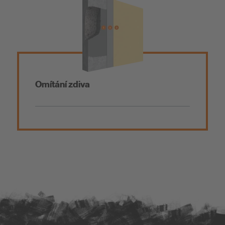
O nás
Fasády a zateplovací systémy
Omítání zdiva
Obklady, dlažby a přírodní kámen
Omítání zdiva
Podlahy a vyrovnávací hmoty
Omítky a malty
Sanace vlhkého a zasoleného zdiva
Izolace spodní stavby