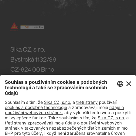
Sika CZ, s.r.o.
Bystrcká 1132/36
CZ-624 00
Brno
Tel.
(+420) 546 422 464
#PCI