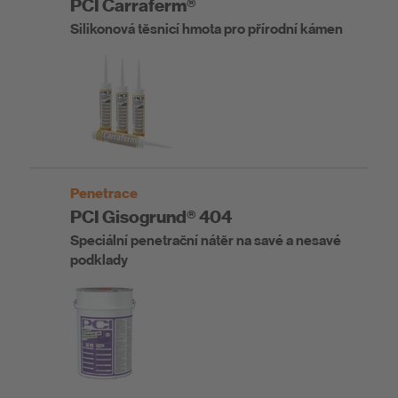
PCI Carraferm®
Silikonová těsnicí hmota pro přírodní kámen
Penetrace
PCI Gisogrund® 404
Speciální penetrační nátěr na savé a nesavé
podklady