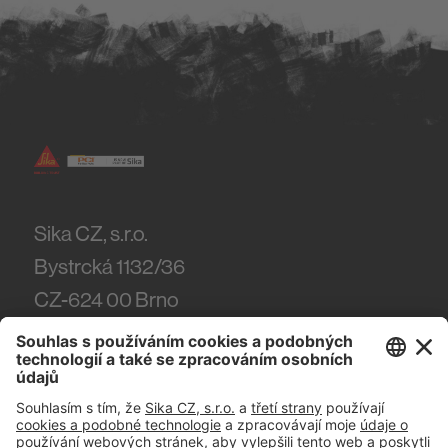
Sika CZ, s.r.o.
Bystrcká 1132/36
CZ-624 00
Brno
Tel.
(+420) 546 422 464