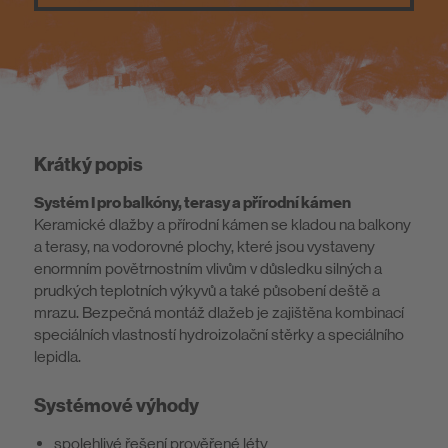
O nás
Krátký popis
Systém I pro balkóny, terasy a přírodní kámen
Keramické dlažby a přírodní kámen se kladou na balkony
a terasy, na vodorovné plochy, které jsou vystaveny
enormním povětrnostním vlivům v důsledku silných a
prudkých teplotních výkyvů a také působení deště a
mrazu. Bezpečná montáž dlažeb je zajištěna kombinací
speciálních vlastností hydroizolační stěrky a speciálního
lepidla.
Systémové výhody
spolehlivé řešení prověřené léty