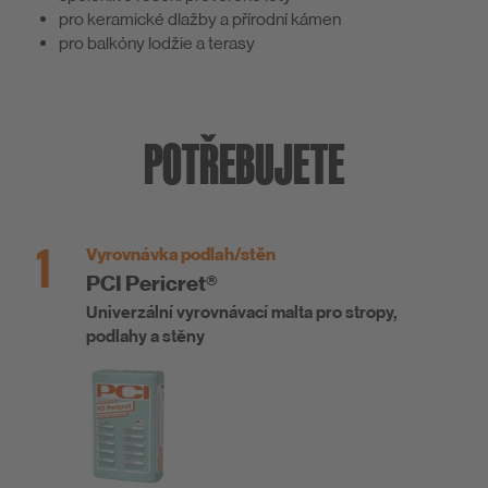
pro keramické dlažby a přírodní kámen
pro balkóny lodžie a terasy
POTŘEBUJETE
1
Vyrovnávka podlah/stěn
PCI Pericret®
Univerzální vyrovnávací malta pro stropy,
podlahy a stěny