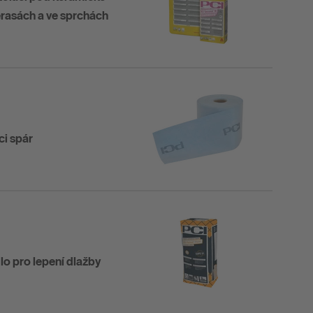
erasách a ve sprchách
ci spár
dlo pro lepení dlažby