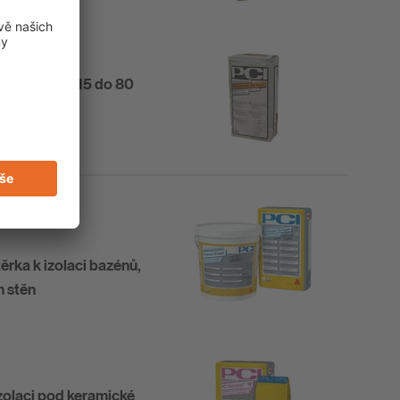
ku vrstvy od 15 do 80
těrka k izolaci bazénů,
h stěn
izolaci pod keramické