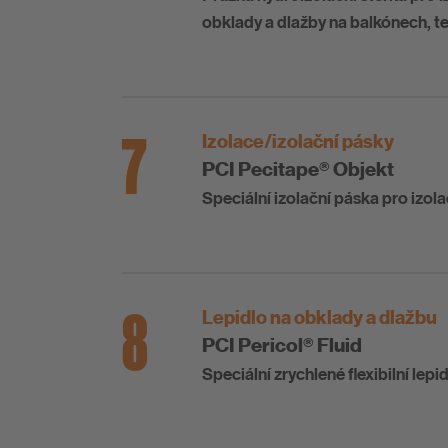
obklady a dlažby na balkónech, t
7
Izolace/izolační pásky
PCI Pecitape® Objekt
Speciální izolační páska pro izola
8
Lepidlo na obklady a dlažbu
PCI Pericol® Fluid
Speciální zrychlené flexibilní lepi