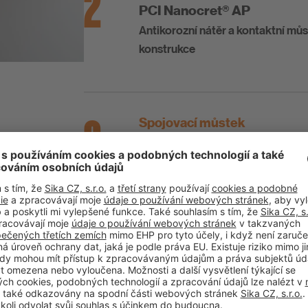
2
PCI Nanocret® AP
Antikorozní nátěr a kontaktní mů
konstrukce
3
Spojovací můstek
PCI Pericem® Grund
Spojovací můstek na cementové b
4
Podlahová vyrovnávka
PCI Pericem® EBF Special
Potěrový beton na balkony a tera