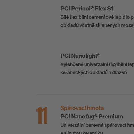
PCI Pericol® Flex S1
Bílé flexibilní cementové lepidlo 
obkladů včetně skleněných moza
PCI Nanolight®
Vylehčené univerzální flexibilní l
keramických obkladů a dlažeb
11
Spárovací hmota
PCI Nanofug® Premium
Univerzální barevná spárovací hm
a slinutou keramiku