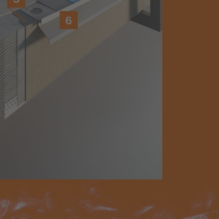
ultiputz®
CI