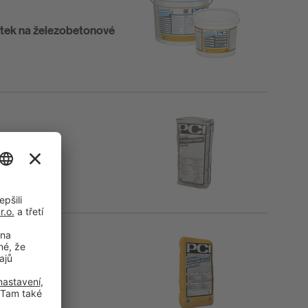
stek na železobetonové
ázi.
sy