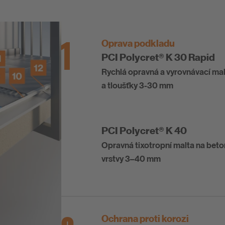
1
Oprava podkladu
PCI Polycret® K 30 Rapid
Rychlá opravná a vyrovnávací mal
a tloušťky 3-30 mm
PCI Polycret® K 40
Opravná tixotropní malta na beton
vrstvy 3–40 mm
Ochrana proti korozi