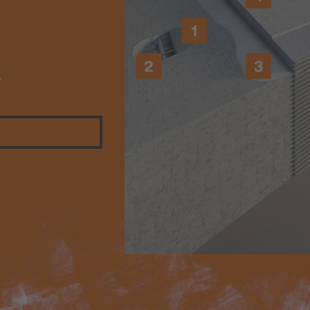
Omítky nové generace – PCI M
NoBio Z
Koupelnová hydroizolace PCI
y
Lastogum®
Epoxidová spárovací hmota P
Durapox Premium