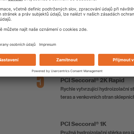
PCI Pericem® EBF Rapid
Rychlý potěrový beton pro tloušť
mm
5
Izolace
PCI Seccoral® 2K Rapid
Rychle vytvrzující hydroizolační s
teras a venkovních stran sklepníc
PCI Seccoral® 1K
Pružná hydroizolační stěrka pro 