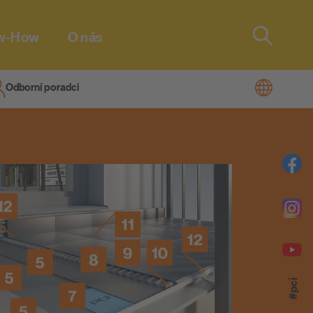
w-How
O nás
Type 2 or
more
characters
Odborní poradci
men
for results.
m® Vario!
zolace na
tmely pro
iTherm®
#pci